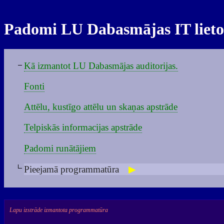
Padomi LU Dabasmājas IT lieto
Kā izmantot LU Dabasmājas auditorijas.
Fonti
Attēlu, kustīgo attēlu un skaņas apstrāde
Telpiskās informacijas apstrāde
Padomi runātājiem
Pieejamā programmatūra
Lapu izstrāde izmantota programmatūra