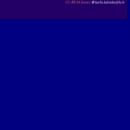
CC-BY-SA licence
🄯 karlis.kalviskis@lu.lv