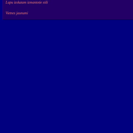
Lapu izskatam izmantotie stili
Vietnes jaunumi