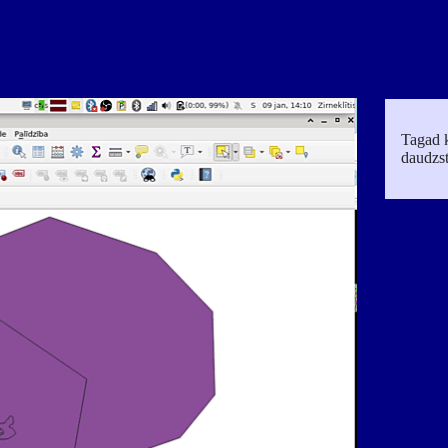
Tagad k
daudzst