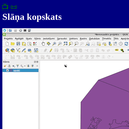
📺
📜
Slāņa kopskats