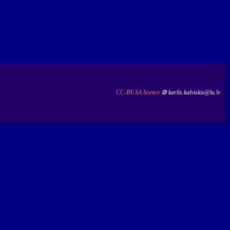
CC-BY-SA licence
🄯 karlis.kalviskis@lu.lv