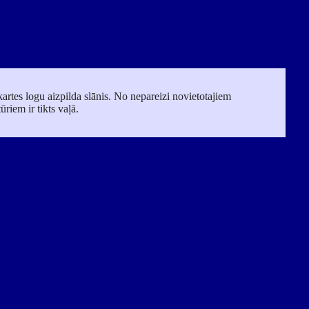
artes logu aizpilda slānis. No nepareizi novietotajiem
ūriem ir tikts vaļā.